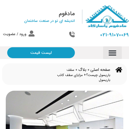
مادفوم
اندیشه ای نو در صنعت ساختمان
ورود / عضویت
021-91070069
لیست قیمت
صفحه اصلی
بلاگ
»
»
سقف
باریسول چیست؟+ مزایای سقف کاذب
باریسول