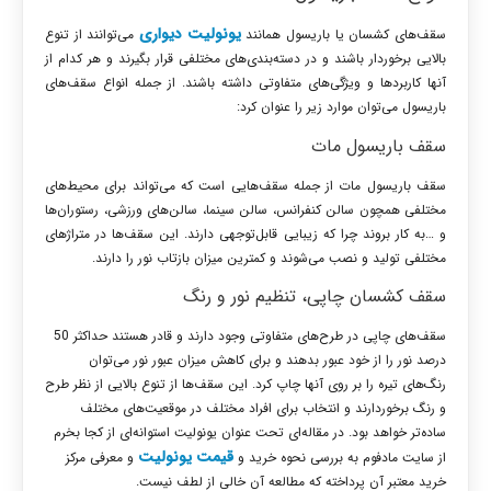
یونولیت دیواری
سقف‌های کشسان یا باریسول همانند
می‌توانند از تنوع
بالایی برخوردار باشند و در دسته‌بندی‌های مختلفی قرار بگیرند و هر کدام از
آنها کاربردها و ویژگی‌های متفاوتی داشته باشند. از جمله
انواع سقف‌های
باریسول می‌توان موارد زیر را عنوان کرد:
سقف باریسول مات
سقف‌ باریسول مات از جمله سقف‌هایی است که می‌تواند برای محیط‌های
مختلفی همچون سالن کنفرانس، سالن سینما، سالن‌های ورزشی، رستوران‌ها
و …به کار بروند چرا که زیبایی قابل‌توجهی دارند. این سقف‌ها در متراژهای
مختلفی تولید و نصب می‌شوند و کمترین میزان بازتاب نور را دارند.
سقف کشسان چاپی، تنظیم نور و رنگ
سقف‌های چاپی در طرح‌های متفاوتی وجود دارند و قادر هستند حداکثر 50
درصد نور را از خود عبور بدهند و برای کاهش میزان عبور نور می‌توان
رنگ‌های تیره را بر روی آنها چاپ کرد. این سقف‌ها از تنوع بالایی از نظر طرح
و رنگ برخوردارند و انتخاب برای افراد مختلف در موقعیت‌های مختلف
ساده‌تر خواهد بود. در مقاله‌ای تحت عنوان
یونولیت استوانه‌ای از کجا بخرم
قیمت یونولیت
از سایت مادفوم به بررسی نحوه خرید و
و معرفی مرکز
خرید معتبر آن پرداخته که مطالعه آن خالی از لطف نیست.