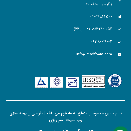
زاگرس - پلاک 40
021-46844500
09129241652 (۸ الی ۲۲)
09380014002
info@madfoam.com
تمام حقوق محفوظ و متعلق به مادفوم می باشد | طراحی و بهینه سازی
وب سایت:
سم ویژن