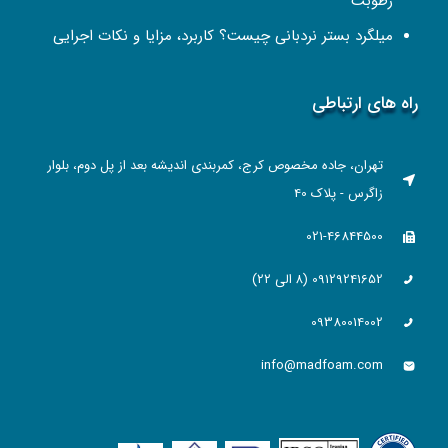
رطوبت
میلگرد بستر نردبانی چیست؟ کاربرد، مزایا و نکات اجرایی
راه های ارتباطی
تهران، جاده مخصوص کرج، کمربندی اندیشه بعد از پل دوم، بلوار
زاگرس - پلاک 40
021-46844500
09129241652 (۸ الی ۲۲)
09380014002
info@madfoam.com