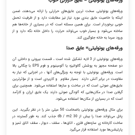
ورقه‌های یونولیتی
= عایق حرارتی خوب
ورقه‌های یونولیتی سخت ترین عایق‌های حرارتی را ارائه ‌می‌دهند، ضمن
اینکه با خاصیت عایق بندی مورد نیاز نیز مطابقت دارد و از ظرفیت تحمل
خوبی برخوردار است. برای همین مسئله است که در بسیاری از خانه‌ها هم
ساخته می‌شود و بسیار خوب می‌تواند حرارت را داخل خانه نگه دارد و از
ورود سرما به خانه جلوگیری کند.
ورقه‌های یونولیتی=
عایق صدا
ورقه‌های یونولیتی از 3 لایه تشکیل شده است ، قسمت بیرونی و داخلی آن
دو صفحه مجهز به پوشش گالوانیزه یا آلومینیوم و فوم EPS با چگالی بالا
است. ورقه‌های یونولیتی با توجه به ویژگی‌های آنها ، در اجزایی که نیاز به
مقاومت در برابر آتش دارند بسیار مقاوم و کاربردی است و از مؤثرترین
عایق‌های صوتی است که در ساخت و سازها استفاده ‌می‌شود. همچنین برای
گرفتن صدا در مکان‌هایی که آلودگی صوتی دارند یک عایق ارزان و کارآمد
است که در بسیاری از مکان‌ها استفاده می‌شود.
برای مثال ورقه‌های یونولیتی باضخامت 50 میلی متر را در نظر بگیرید. این
پانل ‌می‌تواند صدا را بیش از 30 db / m2 جذب کند. به طور گسترده در
ساخت کارخانه ی سازه‌های فلزی ، اتاق‌ها ، سقف ، دیوار ، سقف اتاق تمیز و
پارتیشن‌ها مورد استفاده قرار ‌می‌گیرد.