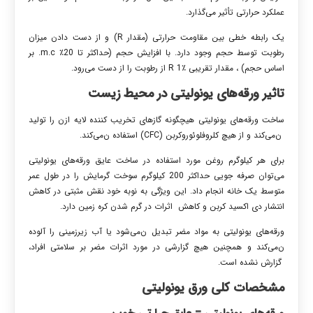
عملکرد حرارتی تأثیر ‌می‌گذارد.
یک رابطه خطی بین مقاومت حرارتی (مقدار R) و از دست دادن میزان
رطوبت توسط حجم وجود دارد. با افزایش حجم (حداکثر تا 20٪ m.c. بر
اساس حجم) ، مقدار تقریبی R 1٪ از رطوبت را از دست ‌می‌رود.
تاثیر
ورقه‌های یونولیتی در
محیط زیست
ساخت ورقه‌های یونولیتی هیچگونه گازهای تخریب کننده لایه ازن را تولید
ن‌می‌کند و از هیچ کلروفلوئوروکربن (CFC) استفاده ن‌می‌کند.
برای هر کیلوگرم روغن مورد استفاده در ساخت عایق ورقه‌های یونولیتی
‌می‌توان صرفه جویی حداکثر 200 کیلوگرم سوخت گرمایش را در طول عمر
متوسط ​​یک خانه انجام داد. این ویژگی به نوبه خود نقش مثبتی در کاهش
انتشار دی اکسید کربن و کاهش اثرات در گرم شدن کره زمین دارد.
ورقه‌های یونولیتی به مواد مضر تبدیل ن‌می‌شود یا آب زیرزمینی را آلوده
ن‌می‌کند و همچنین هیچ گزارشی در مورد اثرات مضر بر سلامتی افراد،
گزارش نشده است.
مشخصات کلی
ورق یونولیتی