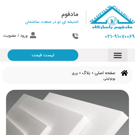
مادفوم
اندیشه ای نو در صنعت ساختمان
ورود / عضویت
021-91070069
لیست قیمت
صفحه اصلی
بلاگ
»
»
ورق
یونولیتی