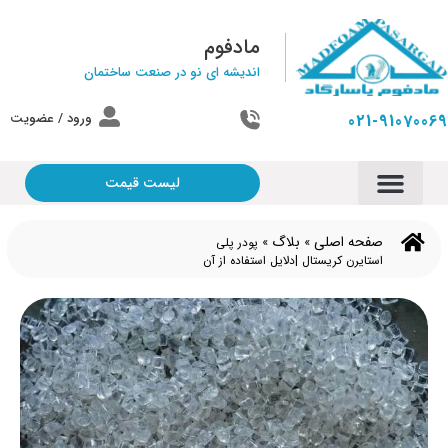
مادفوم
اندیشه ای نو در صنعت ساختمان
ورود / عضویت
021-91070069
لیست قیمت
صفحه اصلی
بلاگ
»
»
پودر پلی
استایرن کریستال |دلایل استفاده از آن