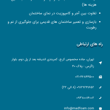
هزینه ها)
تفاوت بین آجر و کامپوزیت در نمای ساختمان
بازسازی و تعمیر ساختمان‌ های قدیمی برای جلوگیری از نم و
رطوبت
راه های ارتباطی
تهران، جاده مخصوص کرج، کمربندی اندیشه بعد از پل دوم، بلوار
زاگرس - پلاک 40
021-46844500
09129241652 (۸ الی ۲۲)
09380014002
info@madfoam.com