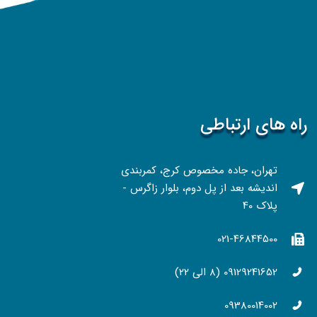
راه های ارتباطی
تهران، جاده مخصوص کرج، کمربندی
اندیشه بعد از پل دوم، بلوار زاگرس -
پلاک 40
021-46844500
09129241652 (۸ الی ۲۲)
09380014002