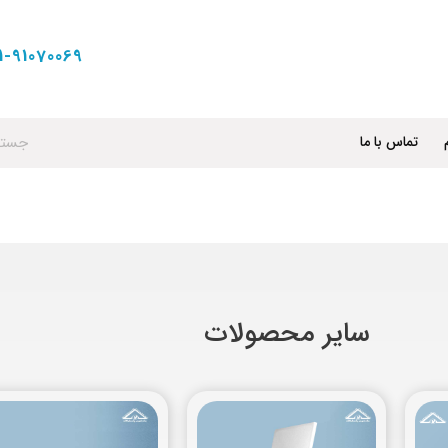
1-91070069
تماس با ما
سایر محصولات