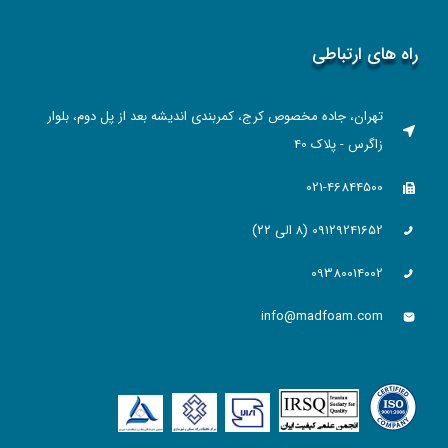
راه های ارتباطی
تهران، جاده مخصوص کرج، کمربندی اندیشه بعد از پل دوم، بلوار
زاگرس - پلاک 40
021-46844500
09129241652 (۸ الی ۲۲)
09380014002
info@madfoam.com